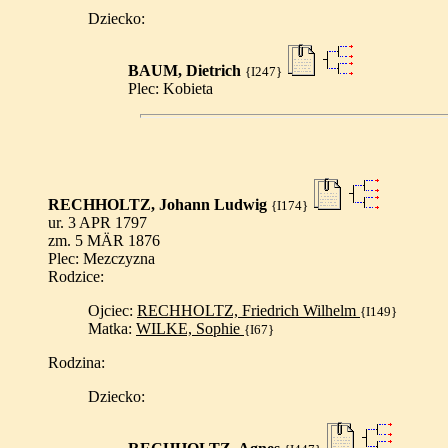
Dziecko:
BAUM, Dietrich
{I247}
Plec: Kobieta
RECHHOLTZ, Johann Ludwig
{I174}
ur. 3 APR 1797
zm. 5 MÄR 1876
Plec: Mezczyzna
Rodzice:
Ojciec:
RECHHOLTZ, Friedrich Wilhelm
{I149}
Matka:
WILKE, Sophie
{I67}
Rodzina:
Dziecko: