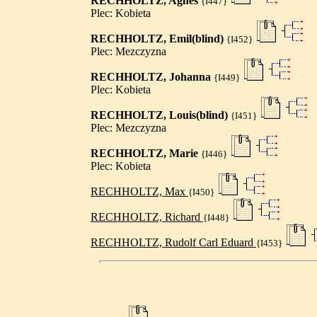
RECHHOLTZ, Agnes
{I447}
Plec: Kobieta
RECHHOLTZ, Emil(blind)
{I452}
Plec: Mezczyzna
RECHHOLTZ, Johanna
{I449}
Plec: Kobieta
RECHHOLTZ, Louis(blind)
{I451}
Plec: Mezczyzna
RECHHOLTZ, Marie
{I446}
Plec: Kobieta
RECHHOLTZ, Max
{I450}
RECHHOLTZ, Richard
{I448}
RECHHOLTZ, Rudolf Carl Eduard
{I453}