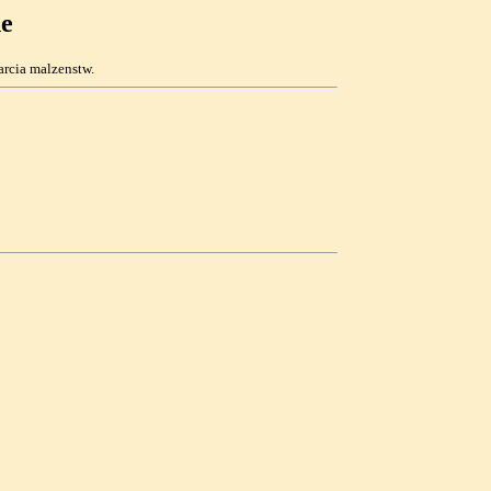
ne
arcia malzenstw.