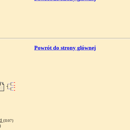
Powrót do strony glównej
nd
{I107}
}