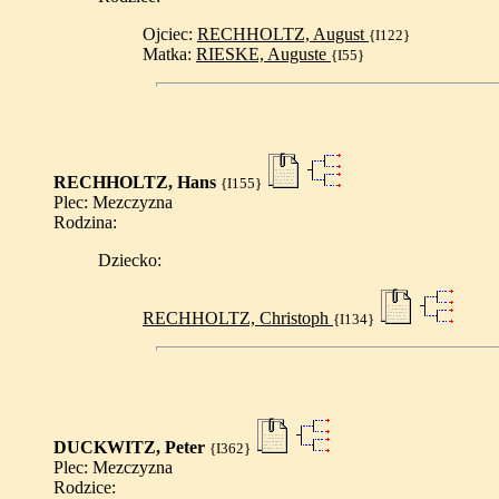
Ojciec:
RECHHOLTZ, August
{I122}
Matka:
RIESKE, Auguste
{I55}
RECHHOLTZ, Hans
{I155}
Plec: Mezczyzna
Rodzina:
Dziecko:
RECHHOLTZ, Christoph
{I134}
DUCKWITZ, Peter
{I362}
Plec: Mezczyzna
Rodzice: