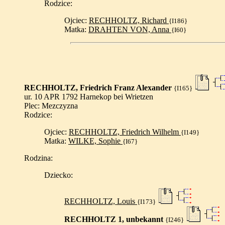
Rodzice:
Ojciec:
RECHHOLTZ, Richard
{I186}
Matka:
DRAHTEN VON, Anna
{I60}
RECHHOLTZ, Friedrich Franz Alexander
{I165}
ur. 10 APR 1792 Harnekop bei Wrietzen
Plec: Mezczyzna
Rodzice:
Ojciec:
RECHHOLTZ, Friedrich Wilhelm
{I149}
Matka:
WILKE, Sophie
{I67}
Rodzina:
Dziecko:
RECHHOLTZ, Louis
{I173}
RECHHOLTZ 1, unbekannt
{I246}