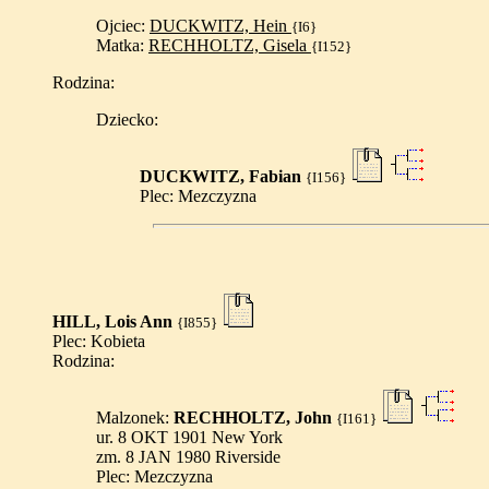
Ojciec:
DUCKWITZ, Hein
{I6}
Matka:
RECHHOLTZ, Gisela
{I152}
Rodzina:
Dziecko:
DUCKWITZ, Fabian
{I156}
Plec: Mezczyzna
HILL, Lois Ann
{I855}
Plec: Kobieta
Rodzina:
Malzonek:
RECHHOLTZ, John
{I161}
ur. 8 OKT 1901 New York
zm. 8 JAN 1980 Riverside
Plec: Mezczyzna