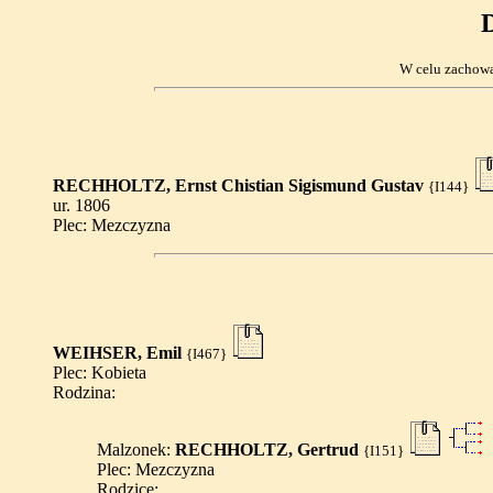
D
W celu zachowan
RECHHOLTZ, Ernst Chistian Sigismund Gustav
{I144}
ur. 1806
Plec: Mezczyzna
WEIHSER, Emil
{I467}
Plec: Kobieta
Rodzina:
Malzonek:
RECHHOLTZ, Gertrud
{I151}
Plec: Mezczyzna
Rodzice: