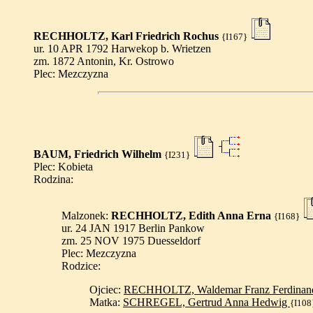
RECHHOLTZ, Karl Friedrich Rochus
{I167}
ur. 10 APR 1792 Harwekop b. Wrietzen
zm. 1872 Antonin, Kr. Ostrowo
Plec: Mezczyzna
BAUM, Friedrich Wilhelm
{I231}
Plec: Kobieta
Rodzina:
Malzonek:
RECHHOLTZ, Edith Anna Erna
{I168}
ur. 24 JAN 1917 Berlin Pankow
zm. 25 NOV 1975 Duesseldorf
Plec: Mezczyzna
Rodzice:
Ojciec:
RECHHOLTZ, Waldemar Franz Ferdina
Matka:
SCHREGEL, Gertrud Anna Hedwig
{I108